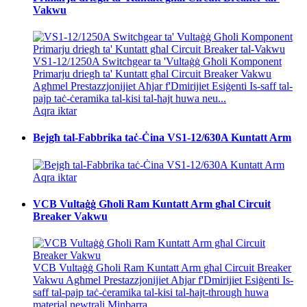
Vakwu
VS1-12/1250A Switchgear ta 'Vultaġġ Għoli Komponent
Primarju driegħ ta' Kuntatt għal Circuit Breaker Vakwu
Agħmel Prestazzjonijiet Aħjar f'Dmirijiet Esiġenti Is-saff tal-
pajp taċ-ċeramika tal-kisi tal-ħajt huwa neu...
Aqra iktar
Bejgħ tal-Fabbrika taċ-Ċina VS1-12/630A Kuntatt Arm
Aqra iktar
VCB Vultaġġ Għoli Ram Kuntatt Arm għal Circuit
Breaker Vakwu
VCB Vultaġġ Għoli Ram Kuntatt Arm għal Circuit Breaker
Vakwu Agħmel Prestazzjonijiet Aħjar f'Dmirijiet Esiġenti Is-
saff tal-pajp taċ-ċeramika tal-kisi tal-ħajt-through huwa
materjal newtrali.Minbarra...