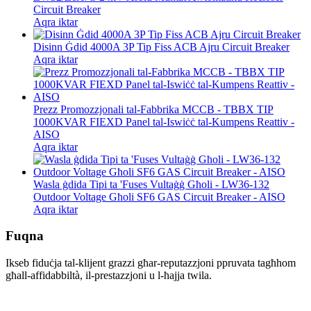
Circuit Breaker
Aqra iktar
Disinn Ġdid 4000A 3P Tip Fiss ACB Ajru Circuit Breaker
Aqra iktar
Prezz Promozzjonali tal-Fabbrika MCCB - TBBX TIP
1000KVAR FIEXD Panel tal-Iswiċċ tal-Kumpens Reattiv -
AISO
Aqra iktar
Wasla ġdida Tipi ta 'Fuses Vultaġġ Għoli - LW36-132
Outdoor Voltage Għoli SF6 GAS Circuit Breaker - AISO
Aqra iktar
Fuqna
Ikseb fiduċja tal-klijent grazzi għar-reputazzjoni ppruvata tagħhom
għall-affidabbiltà, il-prestazzjoni u l-ħajja twila.