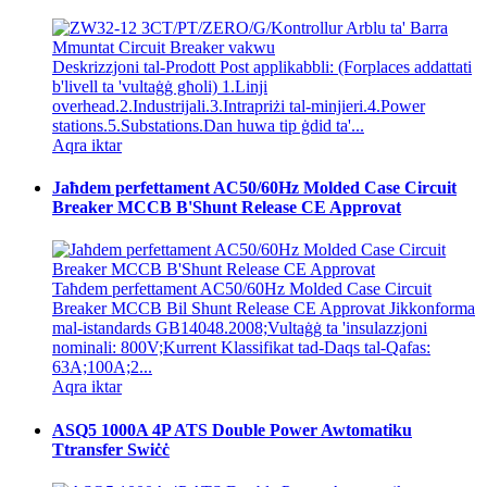
Deskrizzjoni tal-Prodott Post applikabbli: (Forplaces addattati
b'livell ta 'vultaġġ għoli) 1.Linji
overhead.2.Industrijali.3.Intrapriżi tal-minjieri.4.Power
stations.5.Substations.Dan huwa tip ġdid ta'...
Aqra iktar
Jaħdem perfettament AC50/60Hz Molded Case Circuit
Breaker MCCB B'Shunt Release CE Approvat
Taħdem perfettament AC50/60Hz Molded Case Circuit
Breaker MCCB Bil Shunt Release CE Approvat Jikkonforma
mal-istandards GB14048.2008;Vultaġġ ta 'insulazzjoni
nominali: 800V;Kurrent Klassifikat tad-Daqs tal-Qafas:
63A;100A;2...
Aqra iktar
ASQ5 1000A 4P ATS Double Power Awtomatiku
Ttransfer Swiċċ