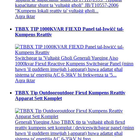
kapaċitatur shunt ta 'vultaġġ għoli" JB/T10557-2006
"Kumpens lokali reattiv ta' vultaġġ għoli...
Aqra iktar
TBBX TIP 1000KVAR FIEXD Panel tal-Iswiċċ tal-
Kumpens Reattiv
Switchgear ta 'Vultaġġ Għoli Ġenerali Yueqing Aiso
1000kvar Fiexd Reactive Kumpens Switchgear Panel (minn
hawn 'il quddiem imsejjaħ l-apparat) huwa adattat għal
sistema ta' enerġija AC 6-36kV bi frekwenza ta '5...
Aqra iktar
TBBX Tip Outdooroutdoor Fiexd Kumpens Reattiv
Apparat Sett Komplet
Ġenerali Yueqing Aiso TBBX tip ta 'vultaġġ għoli fiexd
reattiv kumpens sett komplut / deviceswitchgear panel (minn
hawn 'il quddiem imsejjaħ l-apparat) huwa adattat għal
sistema ta' enerġija AC 6-35kV bi freq...