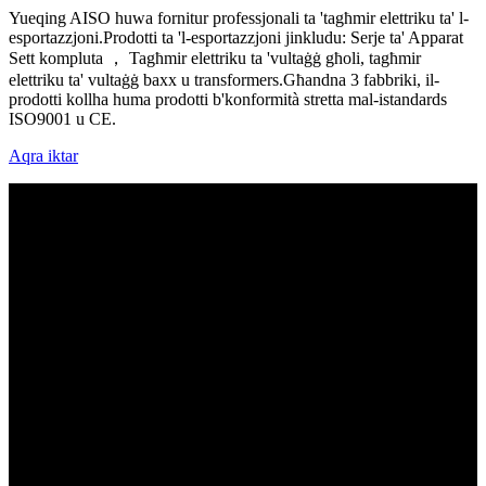
Yueqing AISO huwa fornitur professjonali ta 'tagħmir elettriku ta' l-
esportazzjoni.Prodotti ta 'l-esportazzjoni jinkludu: Serje ta' Apparat
Sett kompluta ， Tagħmir elettriku ta 'vultaġġ għoli, tagħmir
elettriku ta' vultaġġ baxx u transformers.Għandna 3 fabbriki, il-
prodotti kollha huma prodotti b'konformità stretta mal-istandards
ISO9001 u CE.
Aqra iktar