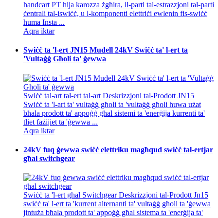
handcart PT hija karozza żgħira, il-parti tal-estrazzjoni tal-parti
ċentrali tal-iswiċċ, u l-komponenti elettriċi ewlenin fis-swiċċ
huma Insta ...
Aqra iktar
Swiċċ ta 'l-ert JN15 Mudell 24kV Swiċċ ta' l-ert ta
'Vultaġġ Għoli ta' ġewwa
Swiċċ tal-art tal-ert tal-art Deskrizzjoni tal-Prodott JN15
Swiċċ ta 'l-art ta' vultaġġ għoli ta 'vultaġġ għoli huwa użat
bħala prodott ta' appoġġ għal sistemi ta 'enerġija kurrenti ta'
tliet fażijiet ta 'ġewwa ...
Aqra iktar
24kV fuq ġewwa swiċċ elettriku magħqud swiċċ tal-ertjar
għal switchgear
Swiċċ ta 'l-ert għal Switchgear Deskrizzjoni tal-Prodott Jn15
swiċċ ta' l-ert ta 'kurrent alternanti ta' vultaġġ għoli ta 'ġewwa
jintuża bħala prodott ta' appoġġ għal sistema ta 'enerġija ta'