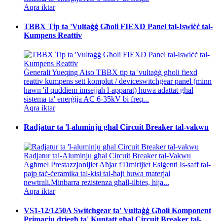
Aqra iktar
TBBX Tip ta 'Vultaġġ Għoli FIEXD Panel tal-Iswiċċ tal-
Kumpens Reattiv
Ġenerali Yueqing Aiso TBBX tip ta 'vultaġġ għoli fiexd
reattiv kumpens sett komplut / deviceswitchgear panel (minn
hawn 'il quddiem imsejjaħ l-apparat) huwa adattat għal
sistema ta' enerġija AC 6-35kV bi freq...
Aqra iktar
Radjatur ta 'l-aluminju għal Circuit Breaker tal-vakwu
Radjatur tal-Aluminju għal Circuit Breaker tal-Vakwu
Agħmel Prestazzjonijiet Aħjar f'Dmirijiet Esiġenti Is-saff tal-
pajp taċ-ċeramika tal-kisi tal-ħajt huwa materjal
newtrali.Minbarra reżistenza għall-ilbies, hija...
Aqra iktar
VS1-12/1250A Switchgear ta' Vultaġġ Għoli Komponent
Primarju driegħ ta' Kuntatt għal Circuit Breaker tal-