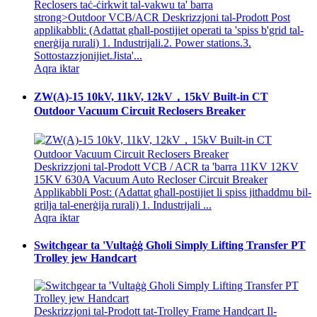
strong>Outdoor VCB/ACR Deskrizzjoni tal-Prodott Post
applikabbli: (Adattat għall-postijiet operati ta 'spiss b'grid tal-
enerġija rurali) 1. Industrijali.2. Power stations.3.
Sottostazzjonijiet.Jista'...
Aqra iktar
ZW(A)-15 10kV, 11kV, 12kV，15kV Built-in CT
Outdoor Vacuum Circuit Reclosers Breaker
Deskrizzjoni tal-Prodott VCB / ACR ta 'barra 11KV 12KV
15KV 630A Vacuum Auto Recloser Circuit Breaker
Applikabbli Post: (Adattat għall-postijiet li spiss jitħaddmu bil-
grilja tal-enerġija rurali) 1. Industrijali ...
Aqra iktar
Switchgear ta 'Vultaġġ Għoli Simply Lifting Transfer PT
Trolley jew Handcart
Deskrizzjoni tal-Prodott tat-Trolley Frame Handcart Il-