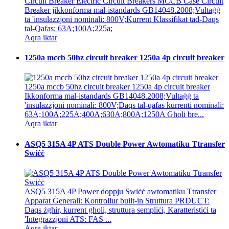
Circuit Breaker Electric Circuit Breakers MCCB Case Circuit
Breaker jikkonforma mal-istandards GB14048.2008;Vultaġġ
ta 'insulazzjoni nominali: 800V;Kurrent Klassifikat tad-Daqs
tal-Qafas: 63A;100A;225a;
Aqra iktar
1250a mccb 50hz circuit breaker 1250a 4p circuit breaker
1250a mccb 50hz circuit breaker 1250a 4p circuit breaker
Ikkonforma mal-istandards GB14048.2008;Vultaġġ ta
'insulazzjoni nominali: 800V;Daqs tal-qafas kurrenti nominali:
63A;100A;225A;400A;630A;800A;1250A Għoli bre...
Aqra iktar
ASQ5 315A 4P ATS Double Power Awtomatiku Ttransfer
Swiċċ
ASQ5 315A 4P Power doppju Swiċċ awtomatiku Ttransfer
Apparat Ġenerali: Kontrollur built-in Struttura PRDUCT:
Daqs żgħir, kurrent għoli, struttura sempliċi, Karatteristiċi ta
'Integrazzjoni ATS: FAS ...
Aqra iktar