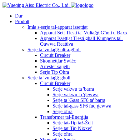
logo
Dar
Prodott
Imla s-serje tal-apparat issettjat
Apparat Sett Tlesti ta' Vultaġġ Għoli u Baxx
Apparat Issettjat Tlesti għall-Kumpens tal-
Qawwa Reattiva
Serje ta 'vultaġġ ultra-għoli
Circuit Breaker
Skonnettjar Swiċċ
Arrester sajjetti
Serje Tip Oħra
Serje ta 'vultaġġ għoli
Circuit Breaker
Serje vakwu ta 'barra
Serje vakwu ta 'ġewwa
Serje ta 'Gass SF6 ta' barra
Serje tal-gass SF6 fuq ġewwa
Serje oħra
Transformer tal-Enerġija
Serje tat-Tip taż-Żejt
Serje tat-Tip Nixxef
Serje oħra
Skonnettjar Swiċċ