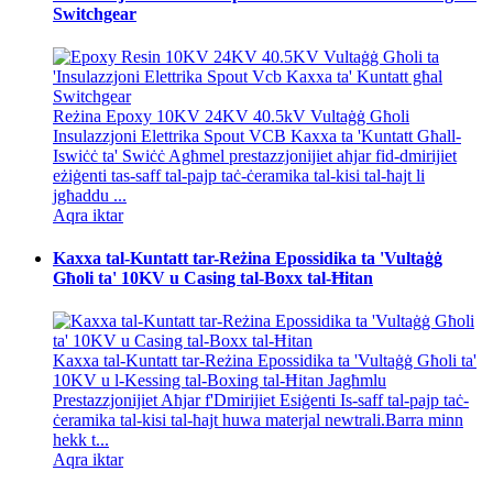
Switchgear
Reżina Epoxy 10KV 24KV 40.5kV Vultaġġ Għoli
Insulazzjoni Elettrika Spout VCB Kaxxa ta 'Kuntatt Għall-
Iswiċċ ta' Swiċċ Agħmel prestazzjonijiet aħjar fid-dmirijiet
eżiġenti tas-saff tal-pajp taċ-ċeramika tal-kisi tal-ħajt li
jgħaddu ...
Aqra iktar
Kaxxa tal-Kuntatt tar-Reżina Epossidika ta 'Vultaġġ
Għoli ta' 10KV u Casing tal-Boxx tal-Ħitan
Kaxxa tal-Kuntatt tar-Reżina Epossidika ta 'Vultaġġ Għoli ta'
10KV u l-Kessing tal-Boxing tal-Ħitan Jagħmlu
Prestazzjonijiet Aħjar f'Dmirijiet Esiġenti Is-saff tal-pajp taċ-
ċeramika tal-kisi tal-ħajt huwa materjal newtrali.Barra minn
hekk t...
Aqra iktar