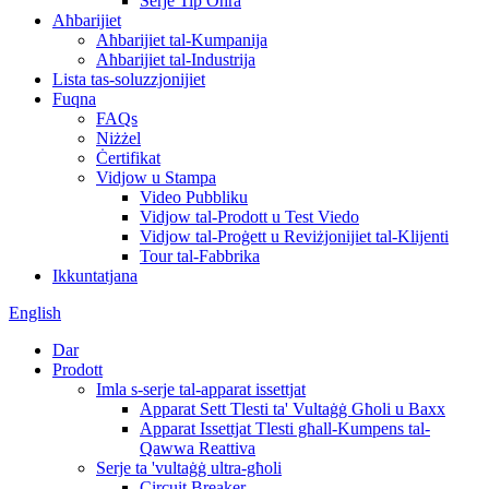
Serje Tip Oħra
Aħbarijiet
Aħbarijiet tal-Kumpanija
Aħbarijiet tal-Industrija
Lista tas-soluzzjonijiet
Fuqna
FAQs
Niżżel
Ċertifikat
Vidjow u Stampa
Video Pubbliku
Vidjow tal-Prodott u Test Viedo
Vidjow tal-Proġett u Reviżjonijiet tal-Klijenti
Tour tal-Fabbrika
Ikkuntatjana
English
Dar
Prodott
Imla s-serje tal-apparat issettjat
Apparat Sett Tlesti ta' Vultaġġ Għoli u Baxx
Apparat Issettjat Tlesti għall-Kumpens tal-
Qawwa Reattiva
Serje ta 'vultaġġ ultra-għoli
Circuit Breaker