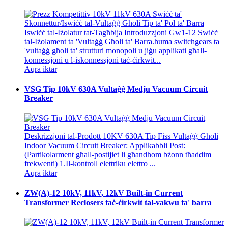
Iswiċċ tal-Iżolatur tat-Tagħbija Introduzzjoni Gw1-12 Swiċċ
tal-Iżolament ta 'Vultaġġ Għoli ta' Barra.huma switchgears ta
'vultaġġ għoli ta' strutturi monopoli u jiġu applikati għall-
konnessjoni u l-iskonnessjoni taċ-ċirkwit...
Aqra iktar
VSG Tip 10kV 630A Vultaġġ Medju Vacuum Circuit
Breaker
Deskrizzjoni tal-Prodott 10KV 630A Tip Fiss Vultaġġ Għoli
Indoor Vacuum Circuit Breaker: Applikabbli Post:
(Partikolarment għall-postijiet li għandhom bżonn tħaddim
frekwenti) 1.Il-kontroll elettriku elettro ...
Aqra iktar
ZW(A)-12 10kV, 11kV, 12kV Built-in Current
Transformer Reclosers taċ-ċirkwit tal-vakwu ta' barra