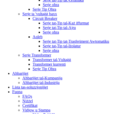
Serje tat-Tip taċ-ċeramika
Serje oħra
Serje Tip Oħra
Serje ta 'vultaġġ baxx
Circuit Breaker
Serje tat-Tip tal-Każ iffurmat
Serje tat-Tip tal-Ajru
Serje oħra
Aqleb
Serje tat-Tip tat-Trasferiment Awtomatiku
Serje tat-Tip tal-Iżolatur
Serje oħra
Serje Transformer
Transformer tal-Vultaġġ
Transformer kurrenti
Serje Tip Oħra
Aħbarijiet
Aħbarijiet tal-Kumpanija
Aħbarijiet tal-Industrija
Lista tas-soluzzjonijiet
Fuqna
FAQs
Niżżel
Ċertifikat
Vidjow u Stampa