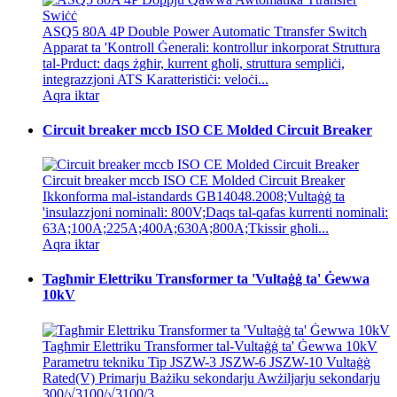
ASQ5 80A 4P Double Power Automatic Ttransfer Switch
Apparat ta 'Kontroll Ġenerali: kontrollur inkorporat Struttura
tal-Prduct: daqs żgħir, kurrent għoli, struttura sempliċi,
integrazzjoni ATS Karatteristiċi: veloċi...
Aqra iktar
Circuit breaker mccb ISO CE Molded Circuit Breaker
Circuit breaker mccb ISO CE Molded Circuit Breaker
Ikkonforma mal-istandards GB14048.2008;Vultaġġ ta
'insulazzjoni nominali: 800V;Daqs tal-qafas kurrenti nominali:
63A;100A;225A;400A;630A;800A;Tkissir għoli...
Aqra iktar
Tagħmir Elettriku Transformer ta 'Vultaġġ ta' Ġewwa
10kV
Tagħmir Elettriku Transformer tal-Vultaġġ ta' Ġewwa 10kV
Parametru tekniku Tip JSZW-3 JSZW-6 JSZW-10 Vultaġġ
Rated(V) Primarju Bażiku sekondarju Awżiljarju sekondarju
300/√3100/√3100/3...