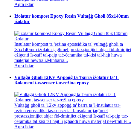
Aqra iktar
Iżolatur kompost Epoxy Resin Vultaġġ Għoli 85x140mm
iżolatur
Insulatur kompost ta 'reżina epossidika ta' vultaġġ għoli ta
'85x140mm iżolatur jagħmel prestazzjonijiet aħjar fid-dmirijiet
eżiġenti Is-saff tal-pajp taċ-ċeramika tal-kisi tal-ħajt huwa
materjal newtrali.Minbarra...
Aqra iktar
Vultaġġ Għoli 12KV Appoġġ ta 'barra iżolatur ta' l-
iżolament tas-senser tar-reżina epoxy
Vultaġġ għoli ta '12kv appoġġ ta' barra ta 'l-insulatur tar-
reżina epossidika tas-senser ta' l-insulatur jagħmel
prestazzjonijiet aħjar fid-dmirijiet eżiġenti Is-saff tal-pajp taċ-
ċeramika tal-kisi tal-ħajt li jgħaddi huwa materjal newtrali.Fi...
Aqra iktar