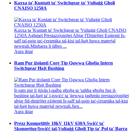
Kaxxa ta' Kuntatt ta' Switchgear ta' Vultaġġ Għoli
CNAISO 1250A
Kaxxa ta 'Kuntatt ta' Switchgear ta 'Vultaġġ Għoli CNAISO
1250A Agħmel Prestazzjonijiet Aħjar f'Dmirijiet Esiġenti Is-
saff tal-pajp taċ-ċeramika tal-kisi tal-ħajt huwa materjal
newtrali.Minbarra li tilbes ...
Aqra iktar
Ram Pur iżolanti Core Tip Qawwa Għolja Intern
Switchgear Ħajt Bushing
Ir-ram pur li jiżola l-qalba għolja ta 'saħħa għolja fuq il-
bushing tal-ħajt ta' l-iswiċċ ta 'ġewwa jagħmlu prestazzjonijiet
aħjar fid-dmirijiet eżiġenti Is-saff tal-pajp taċ-ċeramika tal-kisi
tal-ħajt huwa materjal newtrali.Jien...
Aqra iktar
Prezz Kompetittiv 10kV 11kV 630A Swiċċ ta'
Skonnettur/Iswiċċ tal-Vultaġġ Għoli Tip ta' Pol ta' Barra