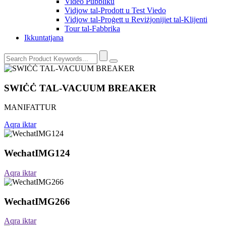
Video Pubbliku
Vidjow tal-Prodott u Test Viedo
Vidjow tal-Proġett u Reviżjonijiet tal-Klijenti
Tour tal-Fabbrika
Ikkuntatjana
SWIĊĊ TAL-VACUUM BREAKER
MANIFATTUR
Aqra iktar
WechatIMG124
Aqra iktar
WechatIMG266
Aqra iktar