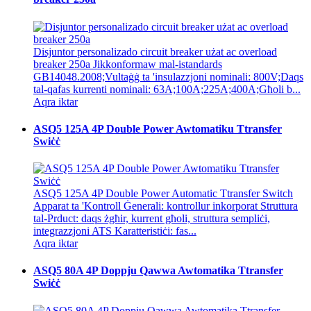
Disjuntor personalizado circuit breaker użat ac overload
breaker 250a Jikkonformaw mal-istandards
GB14048.2008;Vultaġġ ta 'insulazzjoni nominali: 800V;Daqs
tal-qafas kurrenti nominali: 63A;100A;225A;400A;Għoli b...
Aqra iktar
ASQ5 125A 4P Double Power Awtomatiku Ttransfer
Swiċċ
ASQ5 125A 4P Double Power Automatic Ttransfer Switch
Apparat ta 'Kontroll Ġenerali: kontrollur inkorporat Struttura
tal-Prduct: daqs żgħir, kurrent għoli, struttura sempliċi,
integrazzjoni ATS Karatteristiċi: fas...
Aqra iktar
ASQ5 80A 4P Doppju Qawwa Awtomatika Ttransfer
Swiċċ