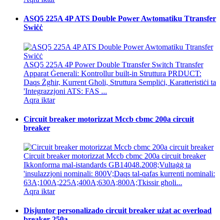
ASQ5 225A 4P ATS Double Power Awtomatiku Ttransfer
Swiċċ
ASQ5 225A 4P Power Double Ttransfer Switch Ttransfer
Apparat Ġenerali: Kontrollur built-in Struttura PRDUCT:
Daqs Żgħir, Kurrent Għoli, Struttura Sempliċi, Karatteristiċi ta
'Integrazzjoni ATS: FAS ...
Aqra iktar
Circuit breaker motorizzat Mccb cbmc 200a circuit
breaker
Circuit breaker motorizzat Mccb cbmc 200a circuit breaker
Ikkonforma mal-istandards GB14048.2008;Vultaġġ ta
'insulazzjoni nominali: 800V;Daqs tal-qafas kurrenti nominali:
63A;100A;225A;400A;630A;800A;Tkissir għoli...
Aqra iktar
Disjuntor personalizado circuit breaker użat ac overload
breaker 250a