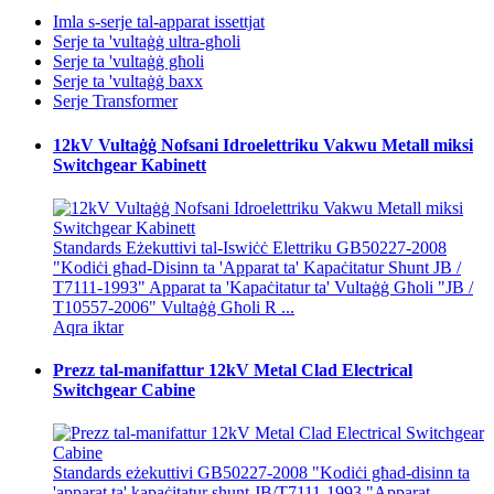
Imla s-serje tal-apparat issettjat
Serje ta 'vultaġġ ultra-għoli
Serje ta 'vultaġġ għoli
Serje ta 'vultaġġ baxx
Serje Transformer
12kV Vultaġġ Nofsani Idroelettriku Vakwu Metall miksi
Switchgear Kabinett
Standards Eżekuttivi tal-Iswiċċ Elettriku GB50227-2008
"Kodiċi għad-Disinn ta 'Apparat ta' Kapaċitatur Shunt JB /
T7111-1993" Apparat ta 'Kapaċitatur ta' Vultaġġ Għoli "JB /
T10557-2006" Vultaġġ Għoli R ...
Aqra iktar
Prezz tal-manifattur 12kV Metal Clad Electrical
Switchgear Cabine
Standards eżekuttivi GB50227-2008 "Kodiċi għad-disinn ta
'apparat ta' kapaċitatur shunt JB/T7111-1993 "Apparat