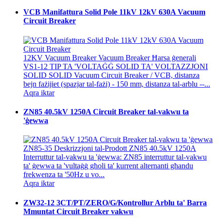
VCB Manifattura Solid Pole 11kV 12kV 630A Vacuum
Circuit Breaker
12KV Vacuum Breaker Vacuum Breaker Ħarsa ġenerali
VS1-12 TIP TA 'VOLTAĠĠ SOLID TA' VOLTAZZJONI
SOLID SOLID Vacuum Circuit Breaker / VCB, distanza
bejn fażijiet (spazjar tal-fażi) - 150 mm, distanza tal-arblu --...
Aqra iktar
ZN85 40.5kV 1250A Circuit Breaker tal-vakwu ta
'ġewwa
ZN85-35 Deskrizzjoni tal-Prodott ZN85 40.5kV 1250A
Interruttur tal-vakwu ta 'ġewwa: ZN85 interruttur tal-vakwu
ta' ġewwa ta 'vultaġġ għoli ta' kurrent alternanti għandu
frekwenza ta '50Hz u vo...
Aqra iktar
ZW32-12 3CT/PT/ZERO/G/Kontrollur Arblu ta' Barra
Mmuntat Circuit Breaker vakwu