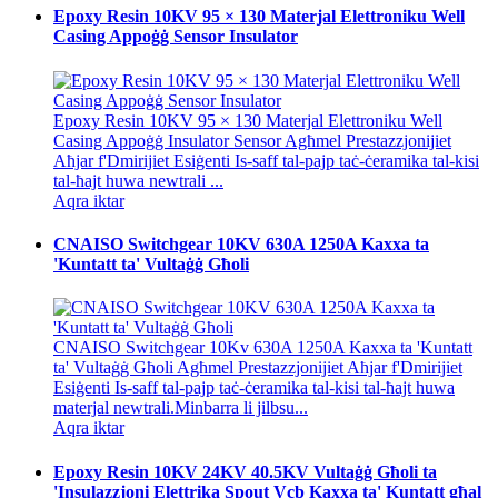
Epoxy Resin 10KV 95 × 130 Materjal Elettroniku Well
Casing Appoġġ Sensor Insulator
Epoxy Resin 10KV 95 × 130 Materjal Elettroniku Well
Casing Appoġġ Insulator Sensor Agħmel Prestazzjonijiet
Aħjar f'Dmirijiet Esiġenti Is-saff tal-pajp taċ-ċeramika tal-kisi
tal-ħajt huwa newtrali ...
Aqra iktar
CNAISO Switchgear 10KV 630A 1250A Kaxxa ta
'Kuntatt ta' Vultaġġ Għoli
CNAISO Switchgear 10Kv 630A 1250A Kaxxa ta 'Kuntatt
ta' Vultaġġ Għoli Agħmel Prestazzjonijiet Aħjar f'Dmirijiet
Esiġenti Is-saff tal-pajp taċ-ċeramika tal-kisi tal-ħajt huwa
materjal newtrali.Minbarra li jilbsu...
Aqra iktar
Epoxy Resin 10KV 24KV 40.5KV Vultaġġ Għoli ta
'Insulazzjoni Elettrika Spout Vcb Kaxxa ta' Kuntatt għal