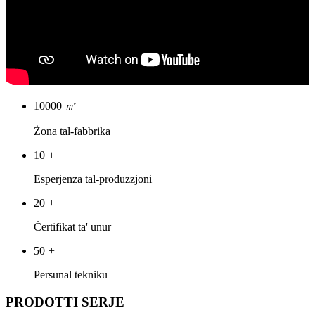
10000
㎡
Żona tal-fabbrika
10
+
Esperjenza tal-produzzjoni
20
+
Ċertifikat ta' unur
50
+
Persunal tekniku
PRODOTTI SERJE