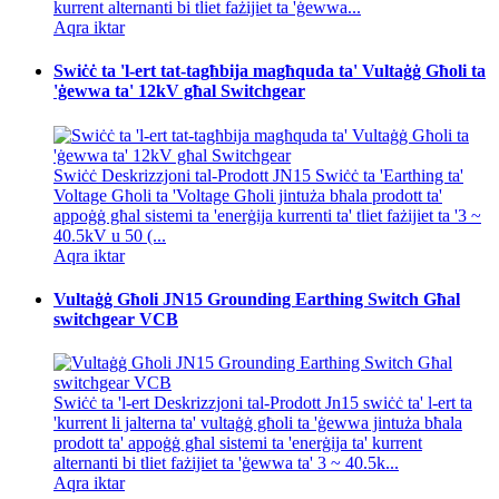
kurrent alternanti bi tliet fażijiet ta 'ġewwa...
Aqra iktar
Swiċċ ta 'l-ert tat-tagħbija magħquda ta' Vultaġġ Għoli ta
'ġewwa ta' 12kV għal Switchgear
Swiċċ Deskrizzjoni tal-Prodott JN15 Swiċċ ta 'Earthing ta'
Voltage Għoli ta 'Voltage Għoli jintuża bħala prodott ta'
appoġġ għal sistemi ta 'enerġija kurrenti ta' tliet fażijiet ta '3 ~
40.5kV u 50 (...
Aqra iktar
Vultaġġ Għoli JN15 Grounding Earthing Switch Għal
switchgear VCB
Swiċċ ta 'l-ert Deskrizzjoni tal-Prodott Jn15 swiċċ ta' l-ert ta
'kurrent li jalterna ta' vultaġġ għoli ta 'ġewwa jintuża bħala
prodott ta' appoġġ għal sistemi ta 'enerġija ta' kurrent
alternanti bi tliet fażijiet ta 'ġewwa ta' 3 ~ 40.5k...
Aqra iktar