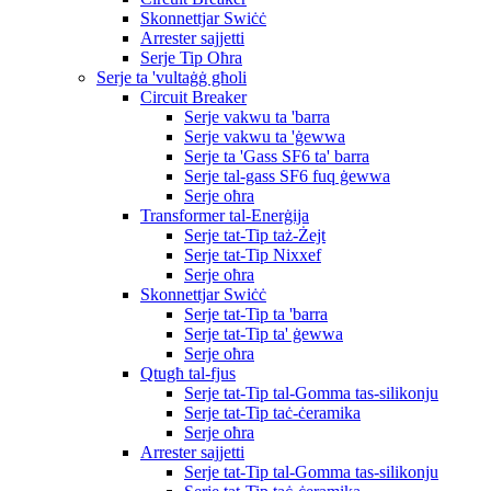
Skonnettjar Swiċċ
Arrester sajjetti
Serje Tip Oħra
Serje ta 'vultaġġ għoli
Circuit Breaker
Serje vakwu ta 'barra
Serje vakwu ta 'ġewwa
Serje ta 'Gass SF6 ta' barra
Serje tal-gass SF6 fuq ġewwa
Serje oħra
Transformer tal-Enerġija
Serje tat-Tip taż-Żejt
Serje tat-Tip Nixxef
Serje oħra
Skonnettjar Swiċċ
Serje tat-Tip ta 'barra
Serje tat-Tip ta' ġewwa
Serje oħra
Qtugħ tal-fjus
Serje tat-Tip tal-Gomma tas-silikonju
Serje tat-Tip taċ-ċeramika
Serje oħra
Arrester sajjetti
Serje tat-Tip tal-Gomma tas-silikonju