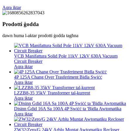
Aqra iktar
Prodotti ġodda
dawn huma l-aktar prodotti ġodda tagħna
VCB Manifattura Solid Pole 11kV 12kV 630A Vacuum
Circuit Breaker
Aqra iktar
4P 125A Chang Over Trasferiment Bidla Swiċċ
Aqra iktar
LZZB8-35 35kV Transformer tal-kurrent
Aqra iktar
Disinn Ġdid 16A Sa 100A 4P Swiċċ ta 'Bidla Awtomatika
Aqra iktar
ZW32/Zero/G 24kV Arblu Muntat Awtomatiku Recloser