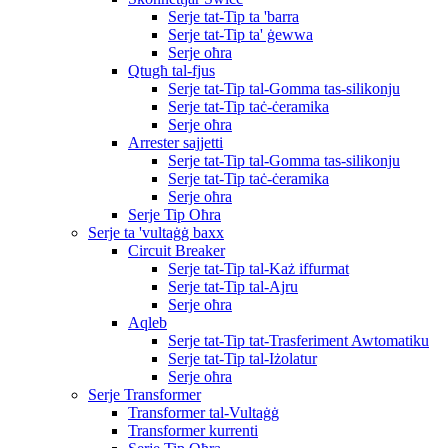
Serje tat-Tip ta 'barra
Serje tat-Tip ta' ġewwa
Serje oħra
Qtugħ tal-fjus
Serje tat-Tip tal-Gomma tas-silikonju
Serje tat-Tip taċ-ċeramika
Serje oħra
Arrester sajjetti
Serje tat-Tip tal-Gomma tas-silikonju
Serje tat-Tip taċ-ċeramika
Serje oħra
Serje Tip Oħra
Serje ta 'vultaġġ baxx
Circuit Breaker
Serje tat-Tip tal-Każ iffurmat
Serje tat-Tip tal-Ajru
Serje oħra
Aqleb
Serje tat-Tip tat-Trasferiment Awtomatiku
Serje tat-Tip tal-Iżolatur
Serje oħra
Serje Transformer
Transformer tal-Vultaġġ
Transformer kurrenti